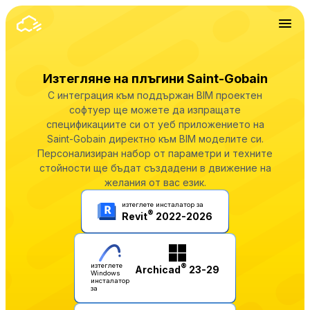
Изтегляне на плъгини Saint-Gobain
С интеграция към поддържан BIM проектен
софтуер ще можете да изпращате
спецификациите си от уеб приложението на
Saint-Gobain директно към BIM моделите си.
Персонализиран набор от параметри и техните
стойности ще бъдат създадени в движение на
желания от вас език.
изтеглете инсталатор за
®
Revit
2022-2026
изтеглете
®
Archicad
23-29
Windows
инсталатор
за