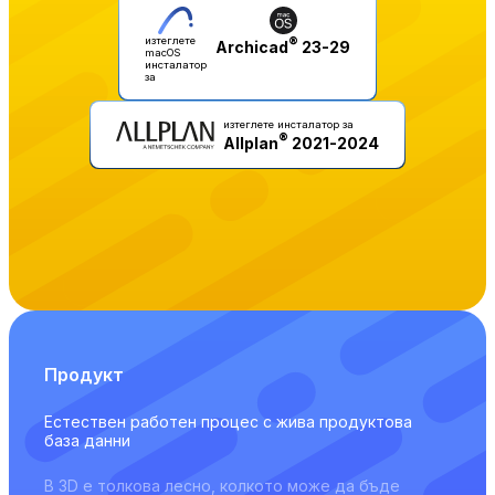
изтеглете
®
Archicad
23-29
macOS
инсталатор
за
изтеглете инсталатор за
®
Allplan
2021-2024
Продукт
Естествен работен процес с жива продуктова
база данни
В 3D е толкова лесно, колкото може да бъде