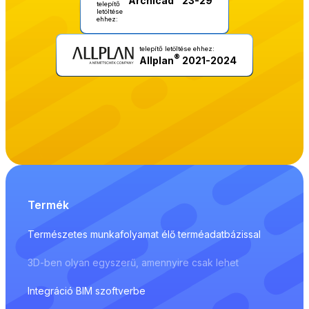
telepítő
letöltése
ehhez:
telepítő letöltése ehhez:
®
Allplan
2021-2024
Termék
Természetes munkafolyamat élő terméadatbázissal
3D-ben olyan egyszerű, amennyire csak lehet
Integráció BIM szoftverbe