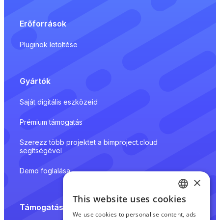
Erőforrások
Pluginok letöltése
Gyártók
Saját digitális eszközeid
Prémium támogatás
Szerezz több projektet a bimproject.cloud
segítségével
Demo foglalása
×
This website uses cookies
ENGLISH
Támogatás
We use cookies to personalise content, ads
CZECH