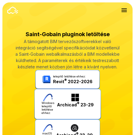
Saint-Gobain pluginok letöltése
A támogatott BIM tervezőszoftverekkel való
integráció segítségével specifikációidat közvetlenül
a Saint-Gobain webalkalmazásból a BIM modellekbe
küldheted. A paraméterek és értékeik testreszabott
készlete menet közben jön létre a kívánt nyelven.
telepítő letöltése ehhez:
®
Revit
2022-2026
Windows
®
Archicad
23-29
telepítő
letöltése
ehhez:
macOS
®
Archicad
23-29