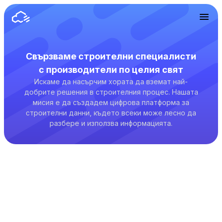
Свързваме строителни специалисти
с производители по целия свят
Искаме да насърчим хората да вземат най-
добрите решения в строителния процес. Нашата
мисия е да създадем цифрова платформа за
строителни данни, където всеки може лесно да
разбере и използва информацията.