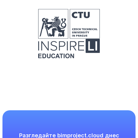
Разгледайте bimproject.cloud днес