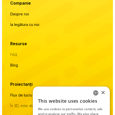
Companie
Despre noi
Ia legătura cu noi
Resurse
FAQ
Blog
Proiectanți
×
Flux de lucru natural cu baza de date live a produselor
This website uses cookies
ENGLISH
În 3D, este atât de simplu pe cât poate fi
We use cookies to personalise content, ads
CZECH
and to analyse our traffic. We also share