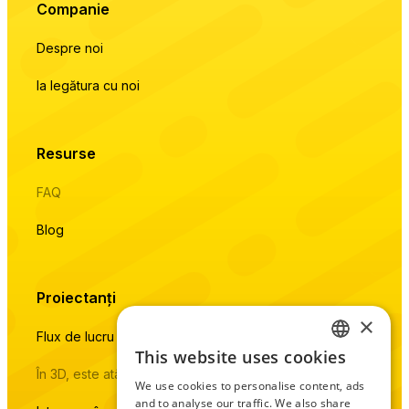
Companie
Despre noi
Ia legătura cu noi
Resurse
FAQ
Blog
Proiectanți
×
Flux de lucru natural cu baza de date live a produselor
This website uses cookies
ENGLISH
În 3D, este atât de simplu pe cât poate fi
We use cookies to personalise content, ads
CZECH
and to analyse our traffic. We also share