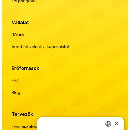
segítségével
Vállalat
Rólunk
Vedd fel velünk a kapcsolatot
Erőforrások
FAQ
Blog
Tervezők
×
Természetes munkafolyamat élő terméadatbázissal