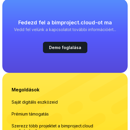
Fedezd fel a bimproject.cloud-ot ma
Vedd fel velünk a kapcsolatot további információért...
Demo foglalása
Megoldások
Saját digitális eszközeid
Prémium támogatás
Szerezz több projektet a bimproject.cloud