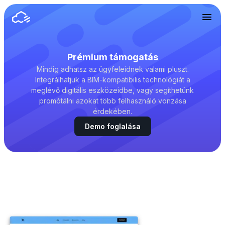
Prémium támogatás
Mindig adhatsz az ügyfeleidnek valami pluszt.
Integrálhatjuk a BIM-kompatibilis technológiát a
meglévő digitális eszközeidbe, vagy segíthetünk
promótálni azokat több felhasználó vonzása
érdekében.
Demo foglalása