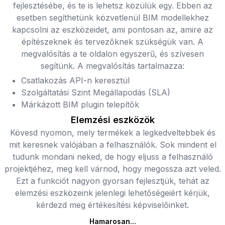
fejlesztésébe, és te is lehetsz közülük egy. Ebben az
esetben segíthetünk közvetlenül BIM modellekhez
kapcsolni az eszközeidet, ami pontosan az, amire az
építészeknek és tervezőknek szükségük van. A
megvalósítás a te oldalon egyszerű, és szívesen
segítünk. A megvalósítás tartalmazza:
Csatlakozás API-n keresztül
Szolgáltatási Szint Megállapodás (SLA)
Márkázott BIM plugin telepítők
Elemzési eszközök
Kövesd nyomon, mely termékek a legkedveltebbek és
mit keresnek valójában a felhasználók. Sok mindent el
tudunk mondani neked, de hogy eljuss a felhasználó
projektjéhez, meg kell várnod, hogy megossza azt veled.
Ezt a funkciót nagyon gyorsan fejlesztjük, tehát az
elemzési eszközeink jelenlegi lehetőségeiért kérjük,
kérdezd meg értékesítési képviselőinket.
Hamarosan...