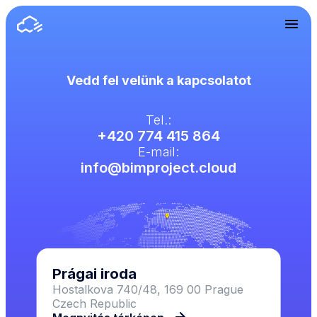
Vedd fel velünk a kapcsolatot
Tel.:
+420 774 415 864
E-mail:
info@bimproject.cloud
Prágai iroda
Hostalkova 740/48, 169 00 Prague
Czech Republic