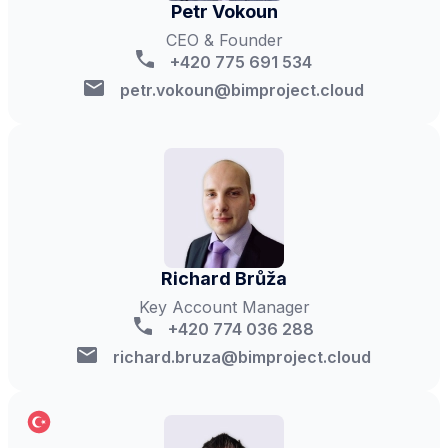
Petr Vokoun
CEO & Founder
+420 775 691 534
petr.vokoun@bimproject.cloud
Richard Brůža
Key Account Manager
+420 774 036 288
richard.bruza@bimproject.cloud